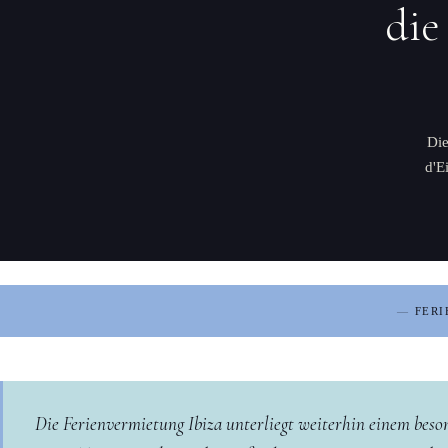
die
Die
d'E
FER
Die Ferienvermietung Ibiza unterliegt weiterhin einem beso