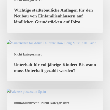
städtebauliche
Auflagen
Wichtige städtebauliche Auflagen für den
für
Neubau von Einfamilienhäusern auf
den
ländlichen Grundstücken auf Ibiza
Neubau
von
Einfamilienhäusern
Unterhalt
auf
für
ländlichen
Nicht kategorisiert
volljährige
Grundstücken
Kinder:
Unterhalt für volljährige Kinder: Bis wann
auf
Bis
muss Unterhalt gezahlt werden?
Ibiza
wann
muss
Unterhalt
Ersitzung
gezahlt
von
werden?
Immobilienrecht
Nicht kategorisiert
Immobilien