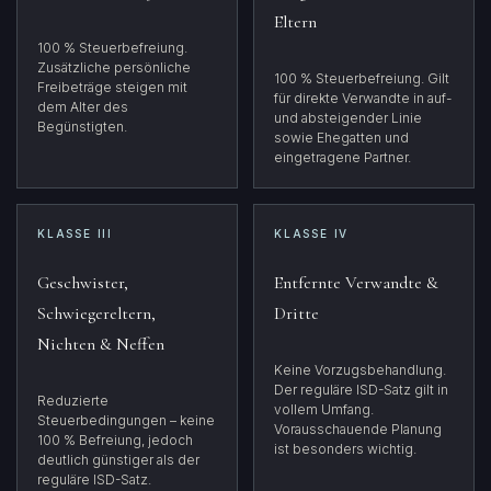
Eltern
100 % Steuerbefreiung.
Zusätzliche persönliche
100 % Steuerbefreiung. Gilt
Freibeträge steigen mit
für direkte Verwandte in auf-
dem Alter des
und absteigender Linie
Begünstigten.
sowie Ehegatten und
eingetragene Partner.
KLASSE III
KLASSE IV
Geschwister,
Entfernte Verwandte &
Schwiegereltern,
Dritte
Nichten & Neffen
Keine Vorzugsbehandlung.
Der reguläre ISD-Satz gilt in
Reduzierte
vollem Umfang.
Steuerbedingungen – keine
Vorausschauende Planung
100 % Befreiung, jedoch
ist besonders wichtig.
deutlich günstiger als der
reguläre ISD-Satz.