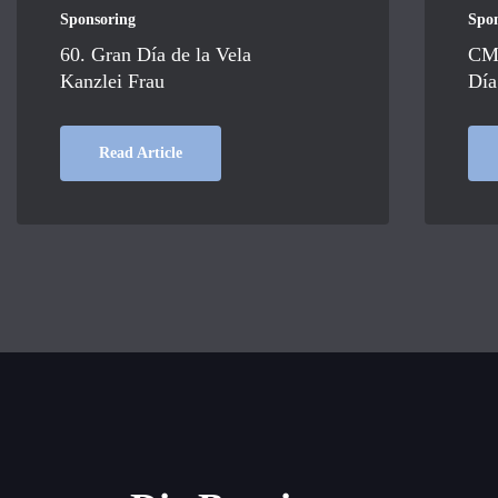
Sponsoring
Spo
60. Gran Día de la Vela
CM 
Kanzlei Frau
Día
Read Article