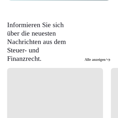
Informieren Sie sich
über die neuesten
Nachrichten aus dem
Steuer- und
Finanzrecht.
Alle anzeigen
Wichtige
Unte
städtebauliche
für
Auflagen
vollj
für
Kind
den
Bis
Neubau
wan
von
mus