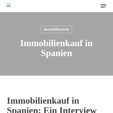
Menu
Skip
to
main
content
Immobilienrecht
Immobilienkauf in
Spanien
Immobilienkauf in
Spanien: Ein Interview