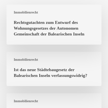
Rechtsgutachten
Immobilienrecht
zum
Entwurf
Rechtsgutachten zum Entwurf des
des
Wohnungsgesetzes der Autonomen
Wohnungsgesetzes
Gemeinschaft der Balearischen Inseln
der
Autonomen
Gemeinschaft
Ist
der
Immobilienrecht
das
Balearischen
neue
Ist das neue Städtebaugesetz der
Inseln
Städtebaugesetz
Balearischen Inseln verfassungswidrig?
der
Balearischen
Inseln
Mietvertrag
verfassungswidrig?
Immobilienrecht
mit