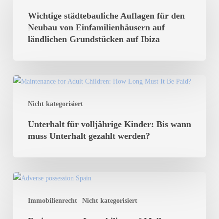
Auflagen
Wichtige städtebauliche Auflagen für den
für
Neubau von Einfamilienhäusern auf
den
ländlichen Grundstücken auf Ibiza
Neubau
von
Einfamilienhäusern
Unterhalt
auf
für
ländlichen
Nicht kategorisiert
volljährige
Grundstücken
Kinder:
Unterhalt für volljährige Kinder: Bis wann
auf
Bis
muss Unterhalt gezahlt werden?
Ibiza
wann
muss
Unterhalt
Ersitzung
gezahlt
von
werden?
Immobilienrecht
Nicht kategorisiert
Immobilien
auf