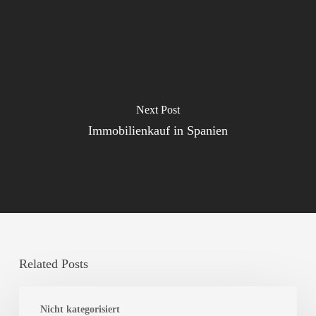
Next Post
Immobilienkauf in Spanien
Related Posts
Wichtige
Nicht kategorisiert
städtebauliche