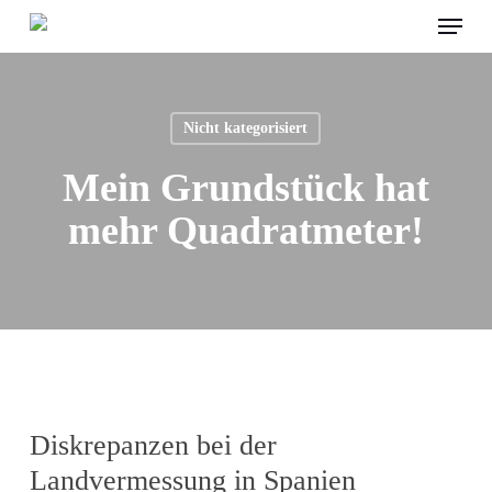
Menu
Skip
to
main
content
Nicht kategorisiert
Mein Grundstück hat
mehr Quadratmeter!
Diskrepanzen bei der
Landvermessung in Spanien