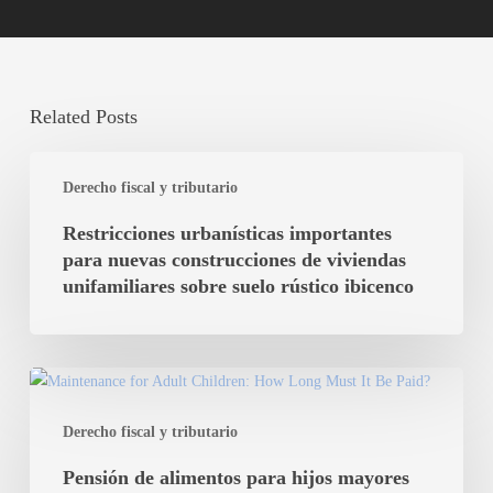
Related Posts
Restricciones
Derecho fiscal y tributario
urbanísticas
importantes
Restricciones urbanísticas importantes
para
para nuevas construcciones de viviendas
nuevas
unifamiliares sobre suelo rústico ibicenco
construcciones
de
viviendas
Pensión
unifamiliares
de
sobre
Derecho fiscal y tributario
alimentos
suelo
para
Pensión de alimentos para hijos mayores
rústico