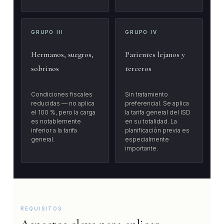
GRUPO III
GRUPO IV
Hermanos, suegros,
Parientes lejanos y
sobrinos
terceros
Condiciones fiscales
Sin tratamiento
reducidas — no aplica
preferencial. Se aplica
el 100 %, pero la carga
la tarifa general del ISD
es notablemente
en su totalidad. La
inferior a la tarifa
planificación previa es
general.
especialmente
importante.
REQUISITOS