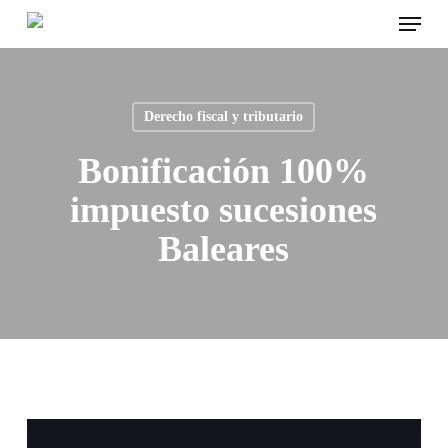
Menu
Skip
to
main
content
Derecho fiscal y tributario
Bonificación 100%
impuesto sucesiones
Baleares