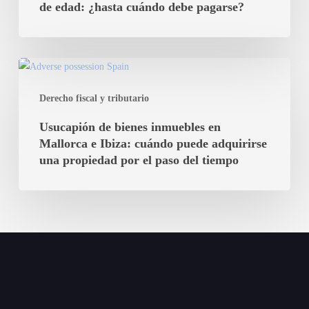
hijos
de edad: ¿hasta cuándo debe pagarse?
ibicenco
mayores
de
edad:
Usucapión
¿hasta
de
cuándo
Derecho fiscal y tributario
bienes
debe
inmuebles
Usucapión de bienes inmuebles en
pagarse?
en
Mallorca e Ibiza: cuándo puede adquirirse
Mallorca
una propiedad por el paso del tiempo
e
Ibiza:
cuándo
puede
adquirirse
una
propiedad
por