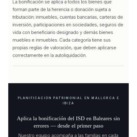
La bonificación se aplica a todos los bienes que
forman parte de la herencia o donación sujeta a
tributación: inmuebles, cuentas bancarias, carteras de
inversión, participaciones en sociedades, seguros de
vida con beneficiario designado y demás bienes
muebles e inmuebles. Cada categoría tiene sus
propias reglas de valoración, que deben aplicarse
correctamente en la autoliquidación.
PLANIFICACIÓN PATRIMONIAL EN MALLORCA E
IBIZA
Aplica la bonificación del ISD en Baleares sin
errores — desde el primer paso
Nuestro equipo acompaña a las familias en cada