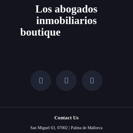
el
Los abogados
paso
inmobiliarios
del
tiempo
boutique
Contact Us
San Miguel 63, 07002 | Palma de Mallorca