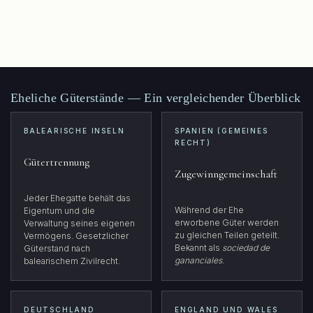
Eheliche Güterstände — Ein vergleichender Überblick
BALEARISCHE INSELN
SPANIEN (GEMEINES
RECHT)
Gütertrennung
Zugewinngemeinschaft
Jeder Ehegatte behält das
Während der Ehe
Eigentum und die
erworbene Güter werden
Verwaltung seines eigenen
zu gleichen Teilen geteilt.
Vermögens. Gesetzlicher
Bekannt als
sociedad de
Güterstand nach
gananciales
.
balearischem Zivilrecht.
DEUTSCHLAND
ENGLAND UND WALES