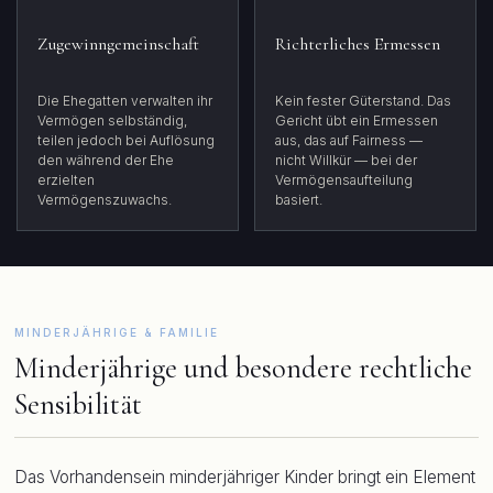
Zugewinngemeinschaft
Richterliches Ermessen
Die Ehegatten verwalten ihr
Kein fester Güterstand. Das
Vermögen selbständig,
Gericht übt ein Ermessen
teilen jedoch bei Auflösung
aus, das auf Fairness —
den während der Ehe
nicht Willkür — bei der
erzielten
Vermögensaufteilung
Vermögenszuwachs.
basiert.
MINDERJÄHRIGE & FAMILIE
Minderjährige und besondere rechtliche
Sensibilität
Das Vorhandensein minderjähriger Kinder bringt ein Element