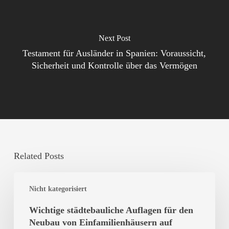
Next Post
Testament für Ausländer in Spanien: Voraussicht,
Sicherheit und Kontrolle über das Vermögen
Related Posts
Wichtige
Nicht kategorisiert
städtebauliche
Auflagen
Wichtige städtebauliche Auflagen für den
für
Neubau von Einfamilienhäusern auf