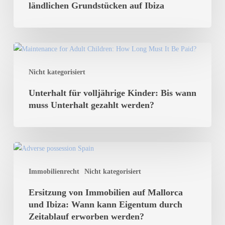
den
ländlichen Grundstücken auf Ibiza
Neubau
von
Einfamilienhäusern
Unterhalt
auf
für
ländlichen
Nicht kategorisiert
volljährige
Grundstücken
Kinder:
Unterhalt für volljährige Kinder: Bis wann
auf
Bis
muss Unterhalt gezahlt werden?
Ibiza
wann
muss
Unterhalt
Ersitzung
gezahlt
von
werden?
Immobilienrecht
Nicht kategorisiert
Immobilien
auf
Ersitzung von Immobilien auf Mallorca
Mallorca
und Ibiza: Wann kann Eigentum durch
und
Zeitablauf erworben werden?