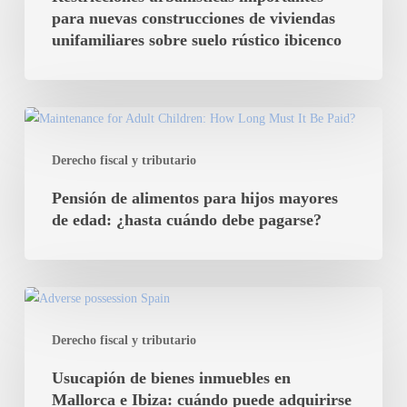
para
para nuevas construcciones de viviendas
nuevas
unifamiliares sobre suelo rústico ibicenco
construcciones
de
viviendas
Pensión
unifamiliares
de
sobre
Derecho fiscal y tributario
alimentos
suelo
para
Pensión de alimentos para hijos mayores
rústico
hijos
de edad: ¿hasta cuándo debe pagarse?
ibicenco
mayores
de
edad:
Usucapión
¿hasta
de
cuándo
Derecho fiscal y tributario
bienes
debe
inmuebles
Usucapión de bienes inmuebles en
pagarse?
en
Mallorca e Ibiza: cuándo puede adquirirse