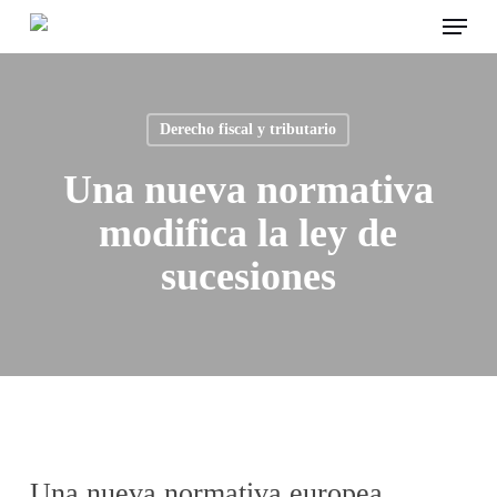
Menu
Skip
to
main
content
Derecho fiscal y tributario
Una nueva normativa
modifica la ley de
sucesiones
Una nueva normativa europea