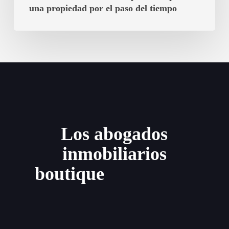
Mallorca
una propiedad por el paso del tiempo
e
Ibiza:
cuándo
puede
adquirirse
una
propiedad
por
el
Los abogados
paso
inmobiliarios
del
tiempo
boutique