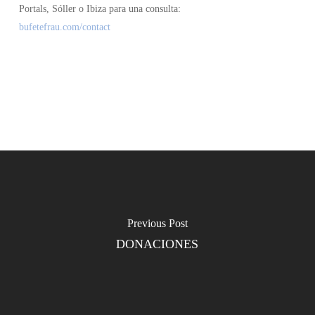
Portals, Sóller o Ibiza para una consulta:
bufetefrau.com/contact
Previous Post
DONACIONES