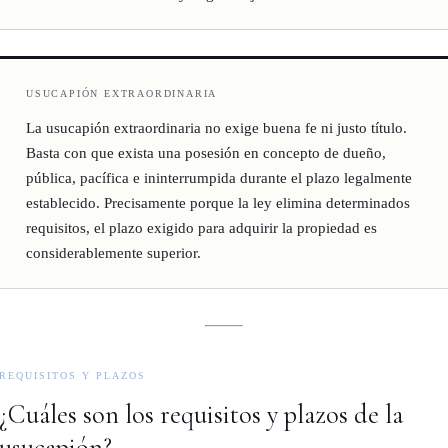
USUCAPIÓN EXTRAORDINARIA
La usucapión extraordinaria no exige buena fe ni justo título.
Basta con que exista una posesión en concepto de dueño,
pública, pacífica e ininterrumpida durante el plazo legalmente
establecido. Precisamente porque la ley elimina determinados
requisitos, el plazo exigido para adquirir la propiedad es
considerablemente superior.
REQUISITOS Y PLAZOS
¿Cuáles son los requisitos y plazos de la
usucapión?