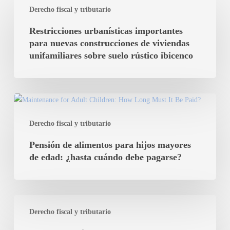
Derecho fiscal y tributario
urbanísticas
importantes
Restricciones urbanísticas importantes
para
para nuevas construcciones de viviendas
nuevas
unifamiliares sobre suelo rústico ibicenco
construcciones
de
viviendas
Pensión
unifamiliares
de
sobre
Derecho fiscal y tributario
alimentos
suelo
para
Pensión de alimentos para hijos mayores
rústico
hijos
de edad: ¿hasta cuándo debe pagarse?
ibicenco
mayores
de
edad:
El
¿hasta
Derecho fiscal y tributario
Arrendamiento
cuándo
Temporal