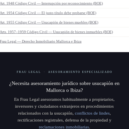
Art. 1948 Código Civil — Interrupción por reconocimiento (BOE)
Art. 1954 Código Civil — El justo título debe probarse (BOE)
Art. 1955 Código Civil — Usucapión de bienes muebles (BOE)
Arts. 1957–1959 Código Civil — Usucapión de bienes inmuebles (BOE)
Frau Legal — Derecho Inmobiliario Mallorca e Ibiza
FRAU LEGAL · ASESORAMIENTO ESPECIALIZADO
¿Necesita asesoramiento jurídico sobre usucapión en
Mallorca o Ibiza?
En Frau Legal asesoramos habitualmente a propietarios,
inversores y ciudadanos extranjeros en procedimientos
relacionados con la usucapión,
conflictos de lindes
,
rectificaciones registrales, defensa de la propiedad y
reclamaciones inmobiliarias
.