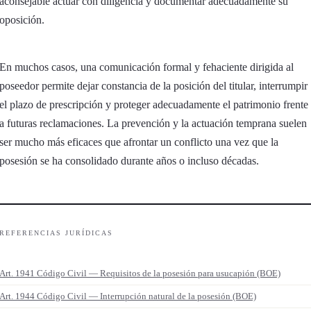
aconsejable actuar con diligencia y documentar adecuadamente su
oposición.
En muchos casos, una comunicación formal y fehaciente dirigida al
poseedor permite dejar constancia de la posición del titular, interrumpir
el plazo de prescripción y proteger adecuadamente el patrimonio frente
a futuras reclamaciones. La prevención y la actuación temprana suelen
ser mucho más eficaces que afrontar un conflicto una vez que la
posesión se ha consolidado durante años o incluso décadas.
REFERENCIAS JURÍDICAS
Art. 1941 Código Civil — Requisitos de la posesión para usucapión (BOE)
Art. 1944 Código Civil — Interrupción natural de la posesión (BOE)