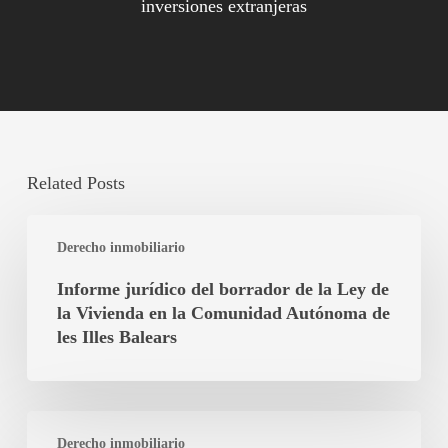
inversiones extranjeras
Related Posts
Informe
Derecho inmobiliario
jurídico
del
Informe jurídico del borrador de la Ley de
borrador
la Vivienda en la Comunidad Autónoma de
de
les Illes Balears
la
Ley
de
¿Es
la
Derecho inmobiliario