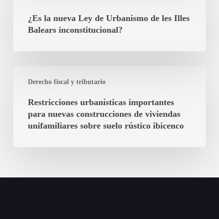
la
Vivienda
nueva
¿Es la nueva Ley de Urbanismo de les Illes
en
Ley
Balears inconstitucional?
la
de
Comunidad
Urbanismo
Autónoma
de
de
Restricciones
les
Derecho fiscal y tributario
les
urbanísticas
Illes
Illes
importantes
Restricciones urbanísticas importantes
Balears
Balears
para
para nuevas construcciones de viviendas
inconstitucional?
nuevas
unifamiliares sobre suelo rústico ibicenco
construcciones
de
viviendas
unifamiliares
sobre
suelo
rústico