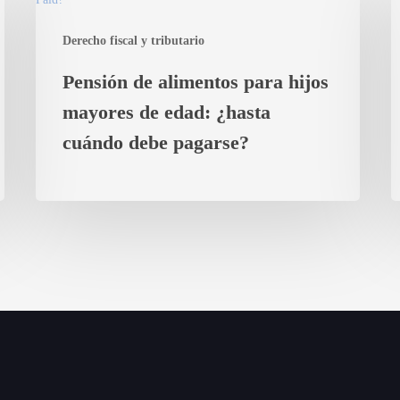
alimentos
b
Derecho fiscal y tributario
para
i
hijos
e
Pensión de alimentos para hijos
mayores
M
mayores de edad: ¿hasta
de
e
edad:
cuándo debe pagarse?
Ib
¿hasta
c
cuándo
p
debe
a
pagarse?
u
p
p
el
p
d
t