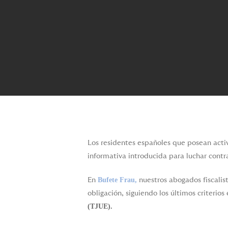
Los residentes españoles que posean activ
informativa introducida para luchar contra
Bufete Frau,
En
nuestros abogados fiscalis
obligación, siguiendo los últimos criterios
(TJUE).