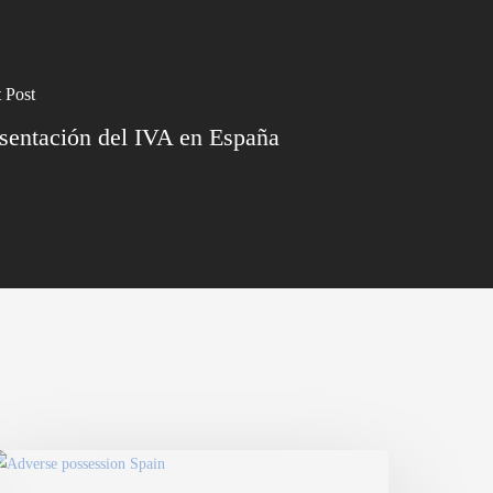
 Post
sentación del IVA en España
sucapión
e