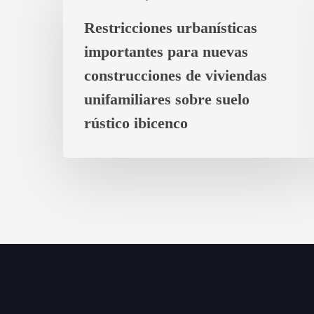
importantes
Restricciones urbanísticas
para
importantes para nuevas
nuevas
construcciones
construcciones de viviendas
de
unifamiliares sobre suelo
viviendas
rústico ibicenco
unifamiliares
sobre
suelo
rústico
ibicenco