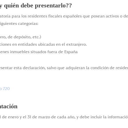
 y quién debe presentarlo??
atoria para los residentes fiscales españoles que posean activos o de
iguientes categorías:
rro, de depósito, etc.)
aciones en entidades ubicadas en el extranjero.
ienes inmuebles situados fuera de España
esentar esta declaración, salvo que adquieran la condición de reside
o 720
ntación
 de enero y el 31 de marzo de cada año, y debe incluir la información 