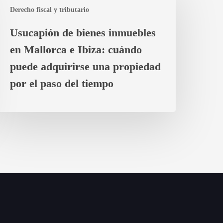
Derecho fiscal y tributario
ienes
nmuebles
Usucapión de bienes inmuebles
n
en Mallorca e Ibiza: cuándo
allorca
puede adquirirse una propiedad
iza:
por el paso del tiempo
uándo
uede
dquirirse
na
ropiedad
or
aso
el
iempo