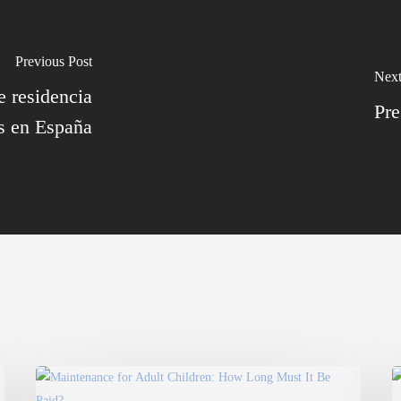
Previous Post
Next
e residencia
Pre
os en España
Pensión
U
de
d