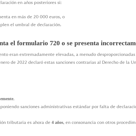
laración en años posteriores si:
umenta en más de 20 000 euros, o
plen el umbral de declaración.
enta el formulario 720 o se presenta incorrecta
iento eran extremadamente elevadas, a menudo desproporcionadas c
nero de 2022 declaró estas sanciones contrarias al Derecho de la Un
lemente.
mponiendo sanciones administrativas estándar por falta de declaració
4 años
ción tributaria es ahora de
, en consonancia con otros procedimi