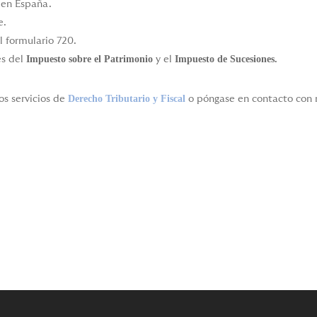
 en España.
e.
l formulario 720.
Impuesto sobre el Patrimonio
Impuesto de Sucesiones.
es del
y el
Derecho Tributario y Fiscal
s servicios de
o póngase en contacto con n