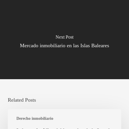
Next Post
Mercado inmobiliario en las Islas Baleares
Related Posts
Informe
Derecho inmobiliario
jurídico
del