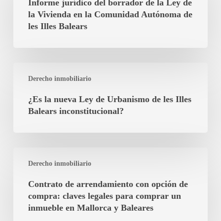
Informe jurídico del borrador de la Ley de
borrador
la Vivienda en la Comunidad Autónoma de
de
les Illes Balears
la
Ley
de
¿Es
la
Derecho inmobiliario
la
Vivienda
nueva
¿Es la nueva Ley de Urbanismo de les Illes
en
Ley
Balears inconstitucional?
la
de
Comunidad
Urbanismo
Autónoma
de
de
Contrato
les
Derecho inmobiliario
les
de
Illes
Illes
arrendamiento
Contrato de arrendamiento con opción de
Balears
Balears
con
compra: claves legales para comprar un
inconstitucional?
opción
inmueble en Mallorca y Baleares
de