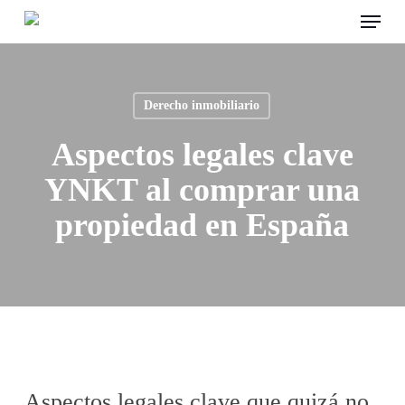
Menu
Skip
to
main
content
Derecho inmobiliario
Aspectos legales clave
YNKT al comprar una
propiedad en España
Aspectos legales clave que quizá no