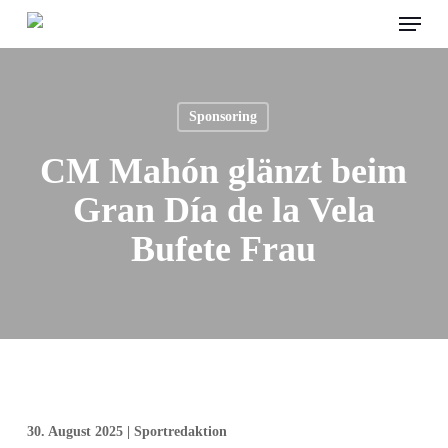
Menu
Skip
to
main
content
Sponsoring
CM Mahón glänzt beim
Gran Día de la Vela
Bufete Frau
30. August 2025 | Sportredaktion